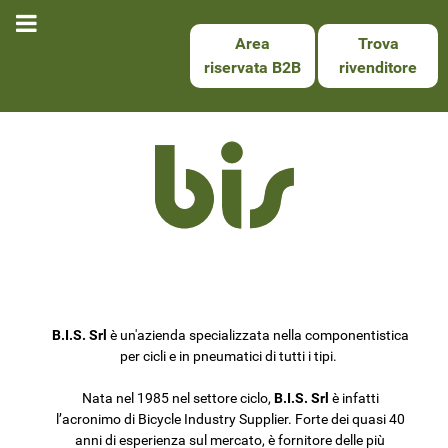
Area
Trova
riservata B2B
rivenditore
B.I.S. Srl
è un'azienda specializzata nella componentistica
per cicli e in pneumatici di tutti i tipi.
Nata nel 1985 nel settore ciclo,
B.I.S. Srl
è infatti
l’acronimo di Bicycle Industry Supplier. Forte dei quasi 40
anni di esperienza sul mercato, è fornitore delle più