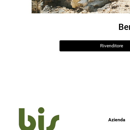
Be
Rivenditore
Azienda